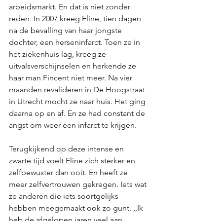
arbeidsmarkt. En dat is niet zonder 
reden. In 2007 kreeg Eline, tien dagen 
na de bevalling van haar jongste 
dochter, een herseninfarct. Toen ze in 
het ziekenhuis lag, kreeg ze 
uitvalsverschijnselen en herkende ze 
haar man Fincent niet meer. Na vier 
maanden revalideren in De Hoogstraat 
in Utrecht mocht ze naar huis. Het ging 
daarna op en af. En ze had constant de 
angst om weer een infarct te krijgen. 
Terugkijkend op deze intense en 
zwarte tijd voelt Eline zich sterker en 
zelfbewuster dan ooit. En heeft ze 
meer zelfvertrouwen gekregen. Iets wat 
ze anderen die iets soortgelijks 
hebben meegemaakt ook zo gunt. ,,Ik 
heb de afgelopen jaren veel aan 