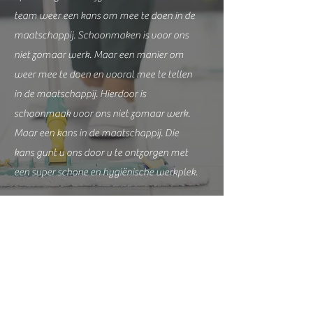
team weer een kans om mee te doen in de
maatschappij. Schoonmaken is voor ons
niet zomaar werk. Maar een manier om
weer mee te doen en vooral mee te tellen
in de maatschappij. Hierdoor is
schoonmaak voor ons niet zomaar werk.
Maar een kans in de maatschappij. Die
kans gunt u ons door u te ontzorgen met
een super schone en hygiënische werkplek.