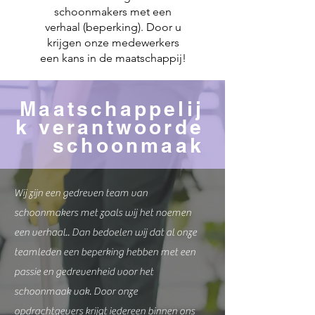
schoonmakers met een
verhaal (beperking). Door u
krijgen onze medewerkers
een kans in de maatschappij!
Maatschappelij
k verantwoorde
schoonmaak
Wij zijn een gedreven team van
schoonmakers met zoals wij het noemen
een verhaal.. Dan bedoelen wij dat al onze
teamleden een beperking hebben met een
passie en gedrevenheid voor het
schoonmaak vak. Door onze
opdrachtgevers krijgt iedereen binnen ons