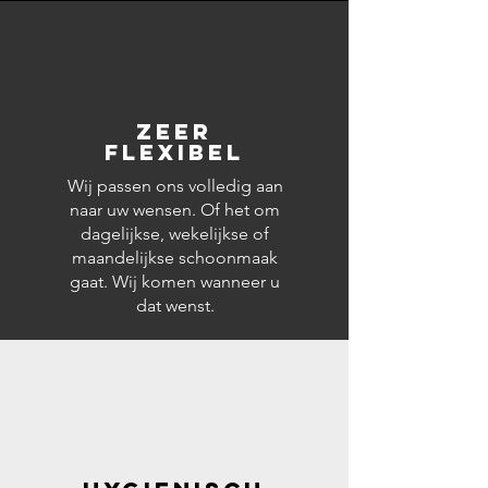
zeer
Flexibel
Wij passen ons volledig aan
naar uw wensen. Of het om
dagelijkse, wekelijkse of
maandelijkse schoonmaak
gaat. Wij komen wanneer u
dat wenst.